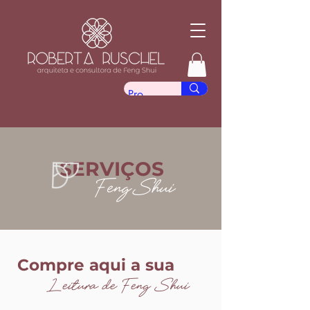
SERVIÇOS
FengShui
Compre aqui a sua
Leitura de Feng Shui