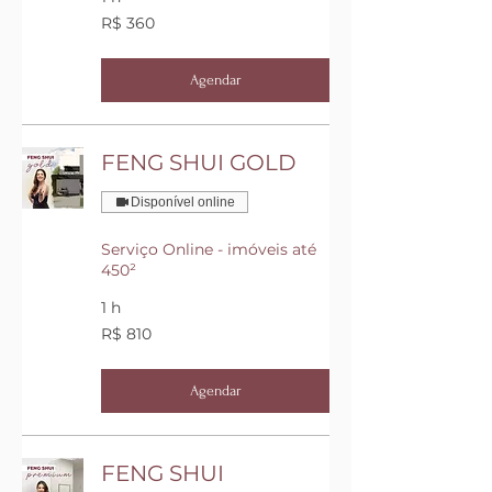
360
R$ 360
Reais
brasileiros
Agendar
FENG SHUI GOLD
Disponível online
Serviço Online - imóveis até
450²
1 h
810
R$ 810
Reais
brasileiros
Agendar
FENG SHUI