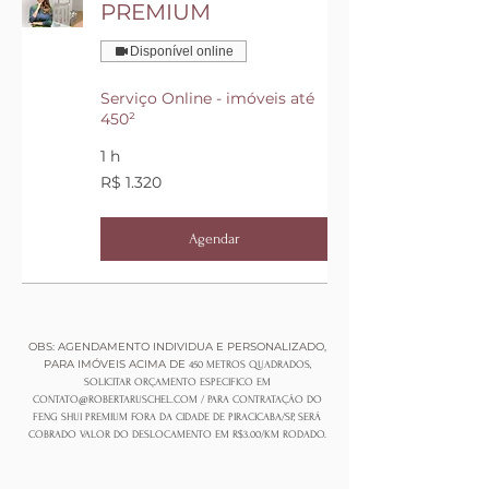
PREMIUM
Disponível online
Serviço Online - imóveis até
450²
1 h
1.320
R$ 1.320
Reais
brasileiros
Agendar
OBS: AGENDAMENTO INDIVIDUA E PERSONALIZADO,
PARA IMÓVEIS ACIMA DE
450 METROS QUADRADOS,
SOLICITAR ORÇAMENTO ESPECIFICO EM
CONTATO@ROBERTARUSCHEL.COM
/ PARA CONTRATAÇÃO DO
FENG SHUI PREMIUM FORA DA CIDADE DE PIRACICABA/SP, SERÁ
COBRADO VALOR DO DESLOCAMENTO EM R$3.00/KM RODADO.