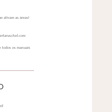
e ativam as áreas)
bertaruschel.com
 e todos os manuais
o
zil