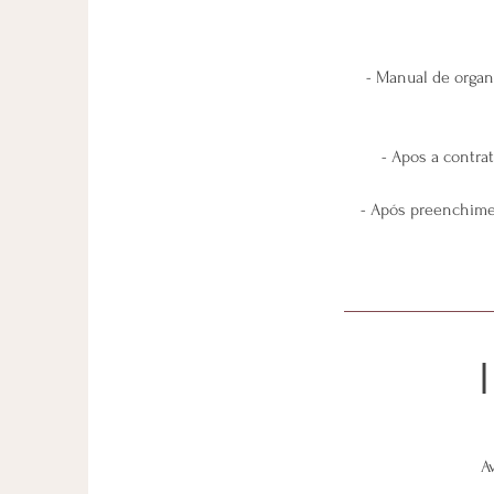
- Manual de organ
- Apos a contra
- Após preenchimen
Av