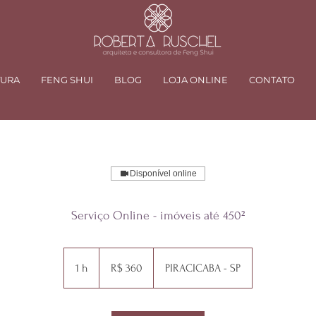
TURA
FENG SHUI
BLOG
LOJA ONLINE
CONTATO
Disponível online
Serviço Online - imóveis até 450²
360
Reais
1 h
1
R$ 360
PIRACICABA - SP
brasileiros